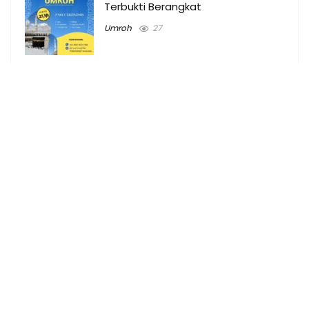
Terbukti Berangkat
Umroh
27
Tempat Billiard & Harga main
Billiard di Palembang
Tempat
69
Biaya Umroh Alang-alang Lebar
Palembang 2024 Plus Turki
Umroh
17
Travel umroh terbaik di Prabumulih
2024 Paling resmi
Umroh
18