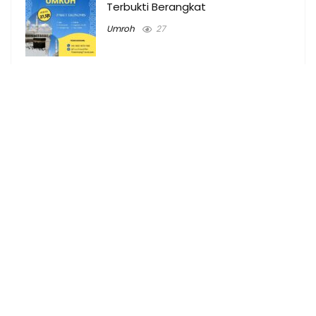
Terbukti Berangkat
Umroh
27
Tempat Billiard & Harga main
Billiard di Palembang
Tempat
69
Harga Paket Umroh di Pagaralam
2024 Plus Turki
Umroh Pagaralam
11
Biaya Umroh Alang-alang Lebar
Palembang 2024 Plus Turki
Umroh
17