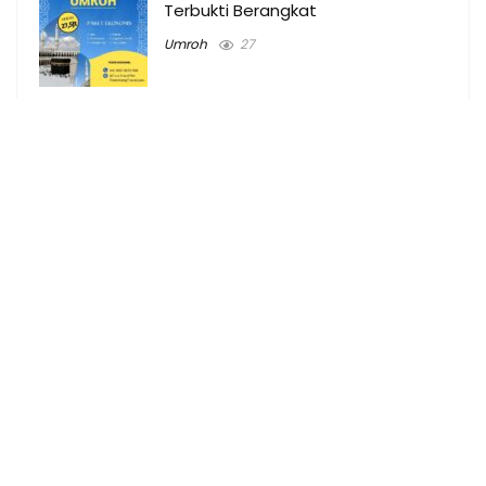
Terbukti Berangkat
Umroh
27
Tempat Billiard & Harga main
Billiard di Palembang
Tempat
69
Harga Paket Umroh di Pagaralam
2024 Plus Turki
Umroh Pagaralam
11
Biaya Umroh Alang-alang Lebar
Palembang 2024 Plus Turki
Umroh
17