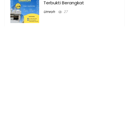
Terbukti Berangkat
Umroh
27
Tempat Billiard & Harga main
Billiard di Palembang
Tempat
69
Harga Paket Umroh di Pagaralam
2024 Plus Turki
Umroh Pagaralam
11
Biaya Umroh Alang-alang Lebar
Palembang 2024 Plus Turki
Umroh
17