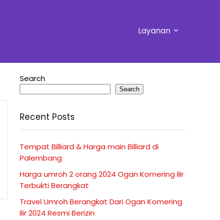
Layanan
Search
Search
Recent Posts
Tempat Billiard & Harga main Billiard di
Palembang
Harga umroh 2 orang 2024 Ogan Komering Ilir
Terbukti Berangkat
Travel Umroh Berangkat Dari Ogan Komering
Ilir 2024 Resmi Berizin