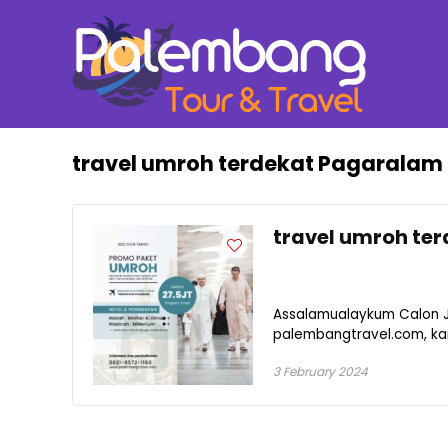
travel umroh terdekat Pagaralam
travel umroh te
Assalamualaykum Calon 
palembangtravel.com, kam
3 February 2024