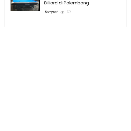
Billiard di Palembang
Tempat
70
Umroh plus turki Prabumulih 2024
Terbukti Berangkat
Umroh
27
Umroh plus turki Palembang 2024
Paket murah
Uncategorized
39
Biaya umroh dari Prabumulih 2024
Terbukti Berangkat
Umroh
27