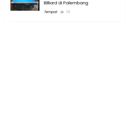
Billiard di Palembang
Tempat
70
Umroh plus turki Prabumulih 2024
Terbukti Berangkat
Umroh
27
Umroh plus turki Palembang 2024
Paket murah
Uncategorized
39
Biaya umroh dari Prabumulih 2024
Terbukti Berangkat
Umroh
27