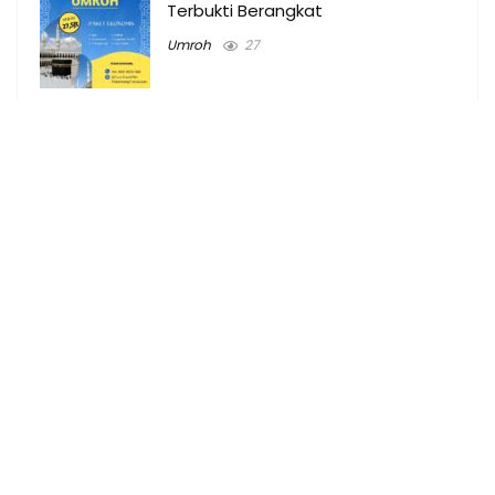
Terbukti Berangkat
Umroh
27
Tempat Billiard & Harga main
Billiard di Palembang
Tempat
69
Umroh plus turki Palembang 2024
Paket murah
Uncategorized
39
Biaya umroh dari Prabumulih 2024
Terbukti Berangkat
Umroh
27