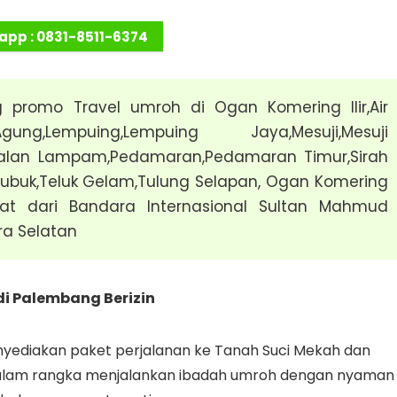
pp : 0831-8511-6374
promo Travel umroh di Ogan Komering Ilir,Air
gung,Lempuing,Lempuing Jaya,Mesuji,Mesuji
alan Lampam,Pedamaran,Pedamaran Timur,Sirah
ubuk,Teluk Gelam,Tulung Selapan, Ogan Komering
gkat dari Bandara Internasional Sultan Mahmud
ra Selatan
di Palembang Berizin
nyediakan paket perjalanan ke Tanah Suci Mekah dan
alam rangka menjalankan ibadah umroh dengan nyaman