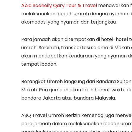
Abid Soeheily Qary Tour & Travel
menawarkan fas
melaksanakan ibadah umroh dengan nyaman dan 
akomodasi yang nyaman dan terjangkau.
Para jamaah akan ditempatkan di hotel-hotel te
umroh. Selain itu, transportasi selama di Mekah
akan mendapatkan kendaraan yang nyaman dan
tempat ibadah.
Berangkat Umroh langsung dari Bandara Sulta
Mekah. Para jamaah akan lebih hemat waktu dal
bandara Jakarta atau bandara Malaysia.
ASQ Travel Umroh Berizin kemenag juga men
para jamaah dalam melaksanakan ibadah umroh. 
menjalankan ibadah dengan khusyuk dan tanpa 