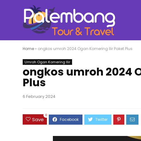
Home
»
ongkos umroh 2024 Ogan Komering Ilir Paket Plus
Umroh Ogan Komering Ilir
ongkos umroh 2024 O
Plus
6 February 2024
0
Save