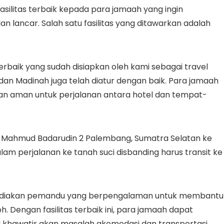
ilitas terbaik kepada para jamaah yang ingin
lancar. Salah satu fasilitas yang ditawarkan adalah
rbaik yang sudah disiapkan oleh kami sebagai travel
 dan Madinah juga telah diatur dengan baik. Para jamaah
 aman untuk perjalanan antara hotel dan tempat-
n Mahmud Badarudin 2 Palembang, Sumatra Selatan ke
am perjalanan ke tanah suci disbanding harus transit ke
yediakan pemandu yang berpengalaman untuk membantu
Dengan fasilitas terbaik ini, para jamaah dapat
khawatir akan masalah akomodasi dan transportasi.