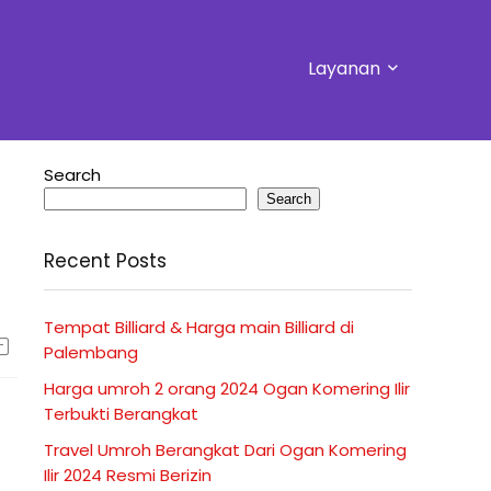
Layanan
Search
Search
Recent Posts
Tempat Billiard & Harga main Billiard di
Palembang
Harga umroh 2 orang 2024 Ogan Komering Ilir
Terbukti Berangkat
Travel Umroh Berangkat Dari Ogan Komering
Ilir 2024 Resmi Berizin