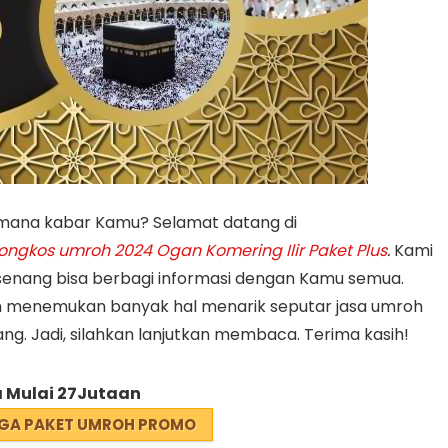
mana kabar Kamu? Selamat datang di
ongkos umroh 2024 Ogan Komering Ilir Paket Plus
.
Kami
 senang bisa berbagi informasi dengan Kamu semua.
an menemukan banyak hal menarik seputar jasa umroh
ng. Jadi, silahkan lanjutkan membaca. Terima kasih!
 Mulai 27Jutaan
GA PAKET UMROH PROMO