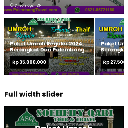
3 years ago
Paket Umroh Reguler 2024
Paket Um
Berangkat Dari Palembang
Berangka
Rp
35.000.000
Rp
27.500
Full width slider