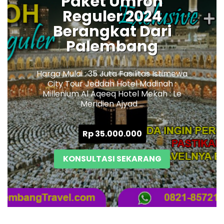
Paket Umroh
Reguler 2024
Berangkat Dari
Palembang
Harga Mulai : 35 Juta Fasilitas Istimewa
City Tour Jeddah Hotel Madinah :
Millenium Al Aqeeq Hotel Mekah : Le
Meridien Ajyad ...
Rp
35.000.000
KONSULTASI SEKARANG